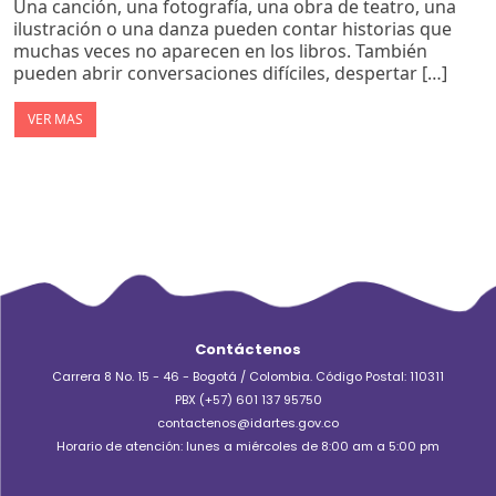
Una canción, una fotografía, una obra de teatro, una
ilustración o una danza pueden contar historias que
muchas veces no aparecen en los libros. También
pueden abrir conversaciones difíciles, despertar […]
VER MAS
Contáctenos
Carrera 8 No. 15 - 46 - Bogotá / Colombia. Código Postal: 110311
PBX (+57) 601 137 95750
contactenos@idartes.gov.co
Horario de atención: lunes a miércoles de 8:00 am a 5:00 pm