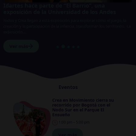
Idartes hace parte de “El Barrio”, una
C
exposición de la Universidad de los Andes
a
s
Nidos y Crea llegan a esta exposición para explorar cómo el juego, la
U
á,
creación y la participación de la infancia, transforman los territorios. La
d
exposición…
l
Ver más
Eventos
Crea en Movimiento cierra su
recorrido por Bogotá con el
Nodo Sur en el Parque El
Ensueño
1:00 pm – 5:00 pm
Ver más