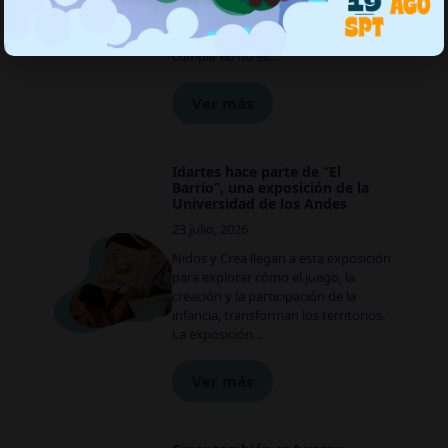
en siete áreas creativas con enfoque
de derechos culturales. En Bogotá,
cumplir 60 no es…
Ver más
Idartes hace parte de “El
Barrio”, una exposición de la
Universidad de los Andes
23 julio, 2026
Nidos y Crea llegan a esta exposición
para explorar cómo el juego, la
creación y la participación de la
infancia, transforman los territorios.
La exposición…
Ver más