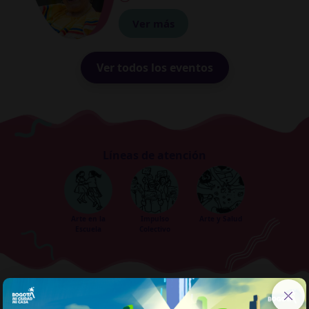
Ver más
Ver todos los eventos
Líneas de atención
Arte en la
Impulso
Arte y Salud
Escuela
Colectivo
Áreas artísticas