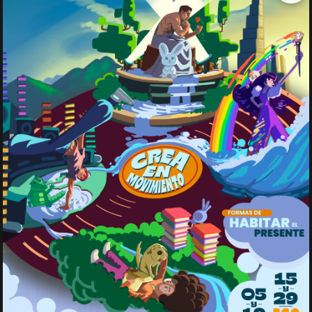
Música
Audiovisuales
Teatro
Artes plásticas
Literatura
Danza
Creación digital
Noticias
Bogotá abre talleres artísticos
gratuitos para mayores de 60
años
29 julio, 2026
Idartes y la Secretaría Distrital de
Integración Social impulsan procesos