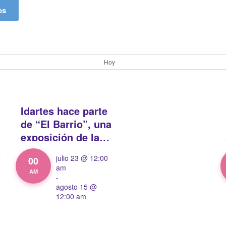
os
Hoy
Idartes hace parte
de “El Barrio”, una
exposición de la
Universidad de los
julio 23 @ 12:00
00
Andes
am
AM
-
agosto 15 @
12:00 am