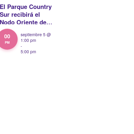
El Parque Country
Sur recibirá el
Nodo Oriente de
Crea en
septiembre 5 @
00
Movimiento 2026
1:00 pm
PM
-
5:00 pm