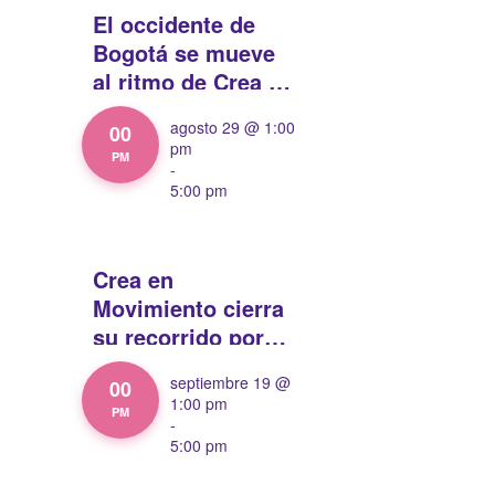
El occidente de
Bogotá se mueve
al ritmo de Crea en
Movimiento en el
agosto 29 @ 1:00
00
Parque Villaluz
pm
PM
-
5:00 pm
Crea en
Movimiento cierra
su recorrido por
Bogotá con el
septiembre 19 @
00
Nodo Sur en el
1:00 pm
PM
Parque El Ensueño
-
5:00 pm