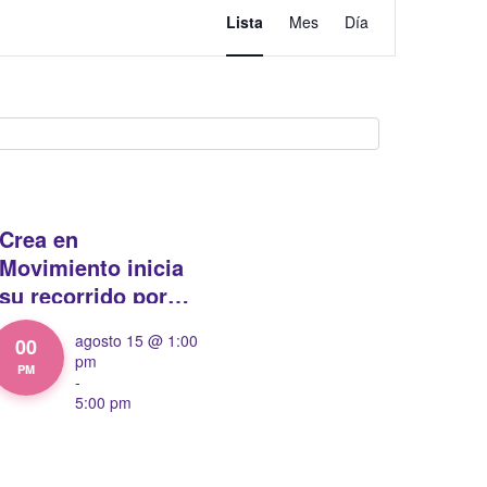
Navegación
Lista
Mes
Día
de
vistas
de
Evento
Crea en
Movimiento inicia
su recorrido por
Bogotá desde el
agosto 15 @ 1:00
00
Parque
pm
PM
Fundacional de
-
5:00 pm
Suba