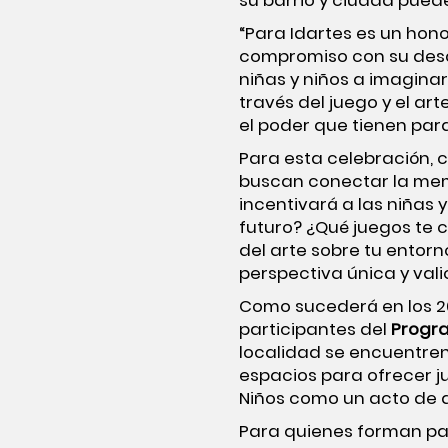
su barrio y ciudad puede
“Para Idartes es un hon
compromiso con su desarr
niñas y niños a imagina
través del juego y el ar
el poder que tienen para
Para esta celebración,
buscan conectar la memo
incentivará a las niñas 
futuro? ¿Qué juegos te 
del arte sobre tu entor
perspectiva única y vali
Como sucederá en los 20
participantes del
Progr
localidad se encuentren
espacios para ofrecer j
Niños como un acto de a
Para quienes forman part