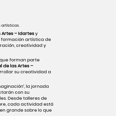
artísticas.
s Artes – Idartes
y
e formación artística de
ración, creatividad y
 que forman parte
al de las Artes –
rollar su creatividad a
maginación’, la jornada
ectarán con su
des. Desde talleres de
ibre, cada actividad está
n en grande sobre lo que