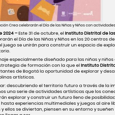
ión Crea celebrarán el Día de las Niñas y Niños con actividades 
e 2024 –
Este 31 de octubre, el
Instituto Distrital de la
rarán el Día de las Niñas y Niños en los 20 centros d
el juego se unirán para construir un espacio de explo
torio.
naje especialmente diseñado para las niñas y niños
estrategia de formación con la que el
Instituto Distrit
itantes de Bogotá la oportunidad de explorar y desar
linas artísticas.
ar: descubriendo el territorio futuro a través de la i
ños una serie de actividades artísticas que los con
án explorar y construir un futuro lleno de posibilida
, hasta experiencias multimediales y juegos al aire l
y ellos se diviertan, piensen en su entorno y sueñe