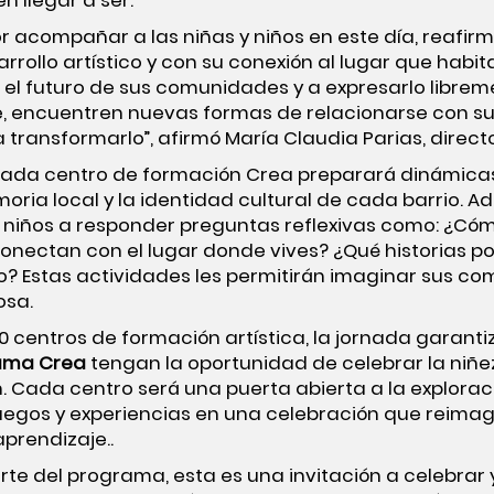
n llegar a ser.
or acompañar a las niñas y niños en este día, reafi
ollo artístico y con su conexión al lugar que habita
r el futuro de sus comunidades y a expresarlo libre
te, encuentren nuevas formas de relacionarse con su
 transformarlo”, afirmó María Claudia Parias, directo
 cada centro de formación Crea preparará dinámica
ria local y la identidad cultural de cada barrio. A
y niños a responder preguntas reflexivas como: ¿Cóm
conectan con el lugar donde vives? ¿Qué historias po
no? Estas actividades les permitirán imaginar sus 
osa.
 centros de formación artística, la jornada garanti
ama Crea
tengan la oportunidad de celebrar la niñez
. Cada centro será una puerta abierta a la explora
uegos y experiencias en una celebración que reimagin
prendizaje..
e del programa, esta es una invitación a celebrar y