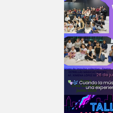
26 de j
Cuando la músic
una experien