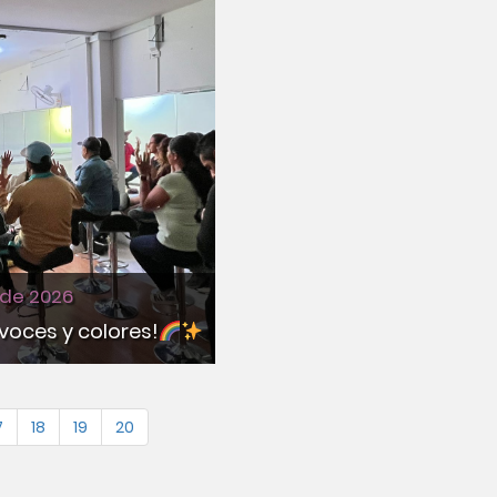
 de 2026
 voces y colores!
7
18
19
20