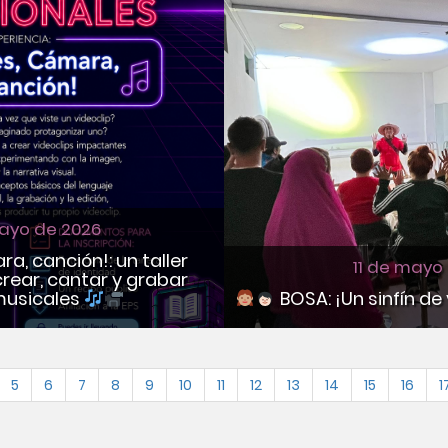
ayo de 2026
a, canción!: un taller
11 de mayo
rear, cantar y grabar
musicales
BOSA: ¡Un sinfín de
5
6
7
8
9
10
11
12
13
14
15
16
1