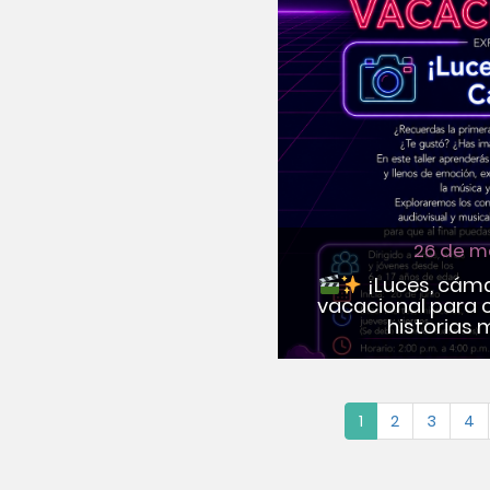
26 de m
¡Luces, cámar
vacacional para c
historias 
1
2
3
4