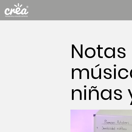
Notas 
música
niñas 