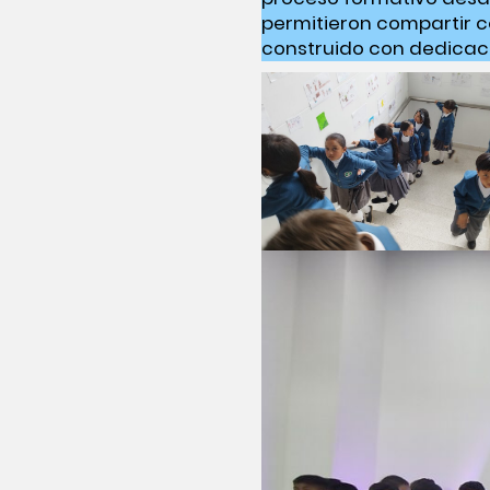
permitieron compartir co
construido con dedicac