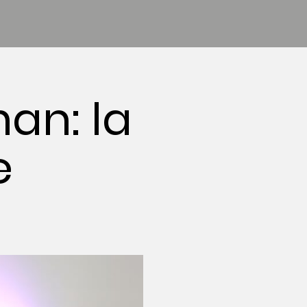
an: la
e