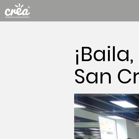
¡Baila
San Cr