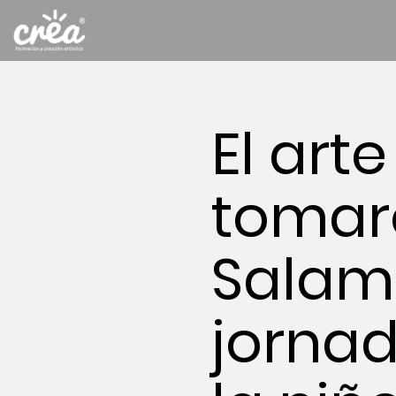
El arte
tomar
Salam
jornad