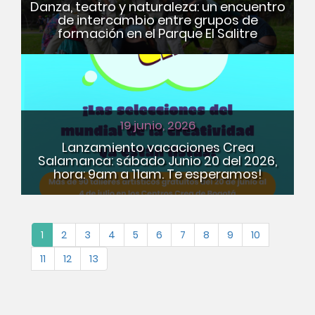
Danza, teatro y naturaleza: un encuentro
de intercambio entre grupos de
formación en el Parque El Salitre
19 junio, 2026
Lanzamiento vacaciones Crea
Salamanca: sábado Junio 20 del 2026,
hora: 9am a 11am. Te esperamos!
1
2
3
4
5
6
7
8
9
10
11
12
13