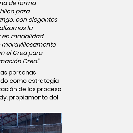
ena de forma
blico para
ango, con elegantes
ealizamos la
as en modalidad
re maravillosamente
en el Crea para
ormación Crea.
“
las personas
zado como estrategia
ización de los proceso
edy, propiamente del