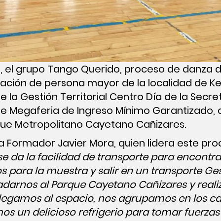
ril, el grupo Tango Querido, proceso de danza
blación de persona mayor de la localidad de K
de la Gestión Territorial Centro Día de la Secre
 de Megaferia de Ingreso Mínimo Garantizado, 
rque Metropolitano Cayetano Cañizares.
sta Formador Javier Mora, quien lidera este p
 se da la facilidad de transporte para encontr
os para la muestra y salir en un transporte G
ladarnos al Parque Cayetano Cañizares y reali
 llegamos al espacio, nos agrupamos en los c
mos un delicioso refrigerio para tomar fuerzas y