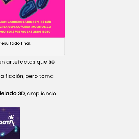
resultado final.
n en artefactos que
se
ia ficción, pero toma
delado 3D
, ampliando