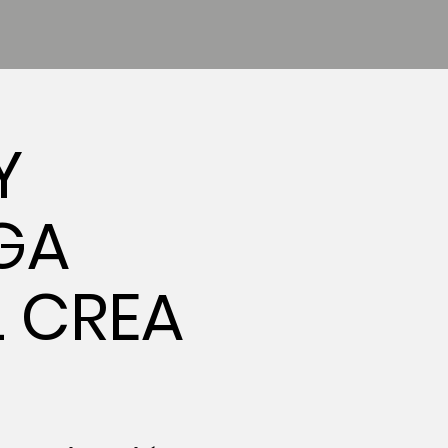
Y
EGA
L CREA