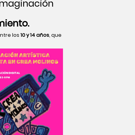
imaginación
miento.
ntre los
10 y 14 años
, que