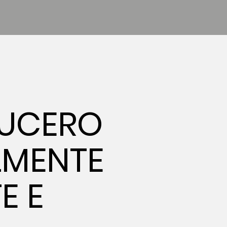
LUCERO
LMENTE
E E