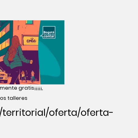
ente gratis¡¡¡¡¡,
s talleres
territorial/oferta/oferta-