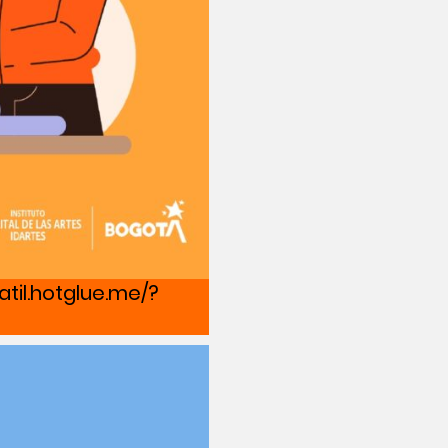
latil.hotglue.me/?