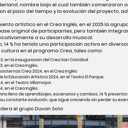
erland, nombre bajo el cual también comenzaron a 
con el paso del tiempo y la evolución del proyecto, 
ento artístico en el Crea Inglés, en el 2025 la agrup
ase original de participantes, pero también integr
icativamente a su desarrollo musical.
do, 14 % ha tenido una participación activa en divers
a cultura en el programa Crea, tales como:
, en la inauguración del Crea San Cristóbal.
 en el Crea Inglés.
sistemas Crea 2024, en el Crea Inglés
la Educación Artística 2024, en el Teatro El Parque.
, en el Teatro Villamayor.
 en el Crea Inglés.
no lleno de aprendizajes, escenarios y cambios, 14 % presenta
su constante evolución, que sigue creciendo sin perder su esen
lidera el grupo Duvan Soto