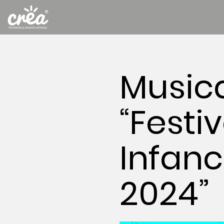
Music
“Festi
Infanc
2024”