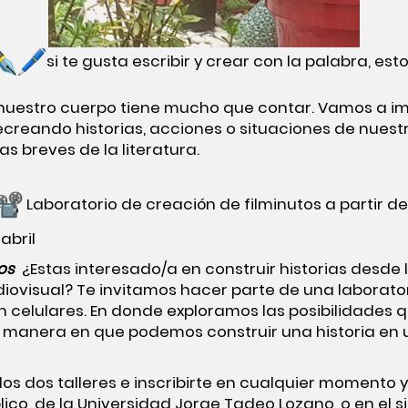
si te gusta escribir y crear con la palabra, est
 nuestro cuerpo tiene mucho que contar. Vamos a im
recreando historias, acciones o situaciones de nuest
as breves de la literatura.
Laboratorio de creación de filminutos a partir de 
abril
os
¿Estas interesado/a en construir historias desde 
udiovisual? Te invitamos hacer parte de una laborato
n celulares. En donde exploramos las posibilidades q
la manera en que podemos construir una historia en 
os dos talleres e inscribirte en cualquier momento 
lico, de la Universidad Jorge Tadeo Lozano, o en el si