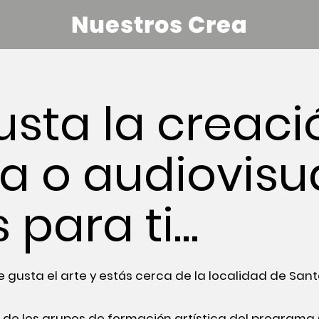
Nuestros Crea
gusta la creaci
ria o audiovisu
s para ti…
e gusta el arte y estás cerca de la localidad de San
 de los grupos de formación artística del programa 