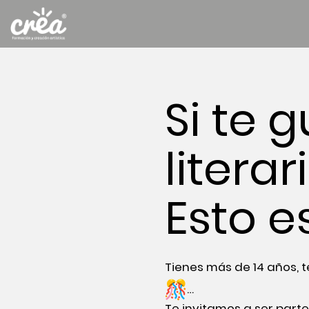
Si te 
litera
Esto e
Tienes más de 14 años, t
…
Te invitamos a ser parte