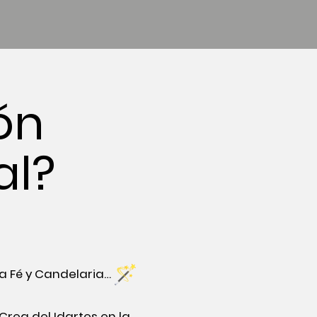
ón
al?
ta Fé y Candelaria…
Crea del Idartes en la