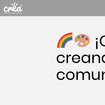
¡
crean
comun