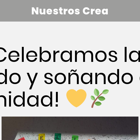
Nuestros Crea
Celebramos la
do y soñando
idad!