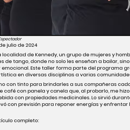
 Espectador
de julio de 2024
e la localidad de Kennedy, un grupo de mujeres y hombr
es de tango, donde no solo les enseñan a bailar, sin
emocional. Este taller forma parte del programa gra
tística en diversas disciplinas a varias comunidade
o con tinto para brindarles a sus compañeras cada
 café con panela y canela que, al probarlo, me hizo
o: bebida con propiedades medicinales. Lo sirvió duran
levó con previsión para reponer energías y enfrenta
rtículo completo: