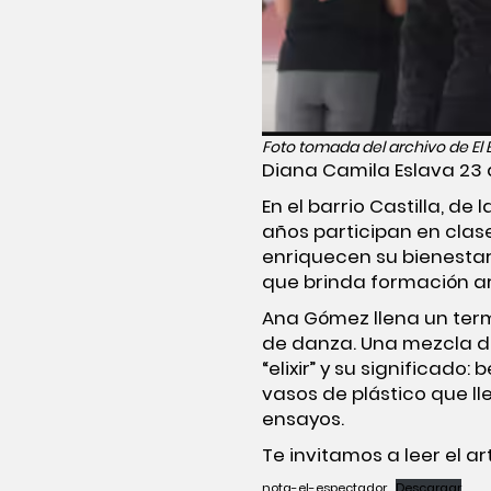
Foto tomada del archivo de El
Diana Camila Eslava
23 
En el barrio Castilla, d
años participan en clas
enriquecen su bienestar 
que brinda formación ar
Ana Gómez llena un term
de danza. Una mezcla de
“elixir” y su significad
vasos de plástico que l
ensayos.
Te invitamos a leer el a
nota-el-espectador
Descargar